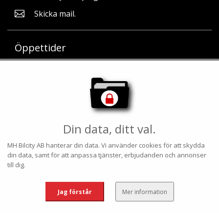
Skicka mail.
Öppettider
Måndag-Fredag
11.00-18.00
Lördagar
11:00-13:00
Söndagar
Stängt
Vi har anpassat våra öppettider för er, Hjärtligt
Din data, ditt val.
välkomna.
MH Bilcity AB
hanterar din data. Vi använder cookies för att skydda
din data, samt för att anpassa tjänster, erbjudanden och annonser
till dig.
Jag förstår
Mer information
Hem
Våra bilar
Tjänster
Kontakt